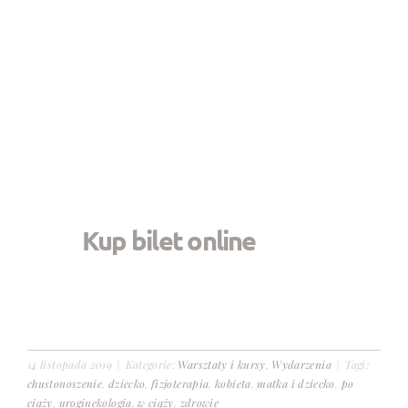
Kup bilet online
14 listopada 2019
|
Kategorie:
Warsztaty i kursy
,
Wydarzenia
|
Tagi:
chustonoszenie
,
dziecko
,
fizjoterapia
,
kobieta
,
matka i dziecko
,
po
ciąży
,
uroginekologia
,
w ciąży
,
zdrowie